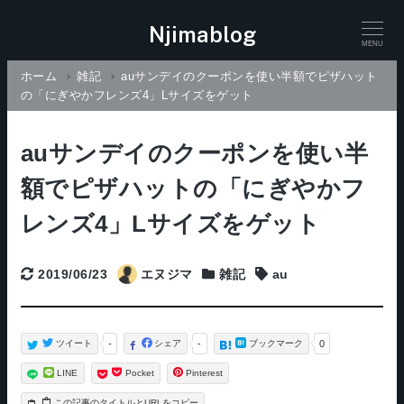
Njimablog
MENU
ホーム
雑記
auサンデイのクーポンを使い半額でピザハット
の「にぎやかフレンズ4」Lサイズをゲット
auサンデイのクーポンを使い半
額でピザハットの「にぎやかフ
レンズ4」Lサイズをゲット
2019/06/23
エヌジマ
雑記
au
更新日
Categories
タグ
ツイート
-
シェア
-
ブックマーク
0
LINE
Pocket
Pinterest
タイトルとURLをコピー