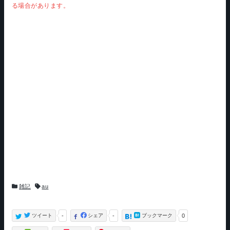
る場合があります。
カ
タ
雑記
au
テ
グ
ゴ
リ
ー
ツイート
-
シェア
-
ブックマーク
0