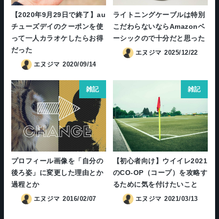
【2020年9月29日で終了】au
ライトニングケーブルは特別
チューズデイのクーポンを使
こだわらないならAmazonベ
って一人カラオケしたらお得
ーシックので十分だと思った
だった
エヌジマ
2025/12/22
エヌジマ
2020/09/14
雑記
雑記
プロフィール画像を「自分の
【初心者向け】ウイイレ2021
後ろ姿」に変更した理由とか
のCO-OP（コープ）を攻略す
過程とか
るために気を付けたいこと
エヌジマ
2016/02/07
エヌジマ
2021/03/13