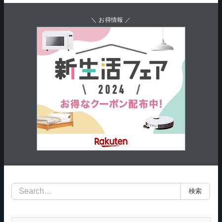
＼ お得情報 ／
検
検索
索