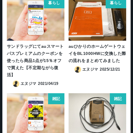
暮らし
暮らし
サンドラッグにてauスマート
auひかりのホームゲートウェ
パスプレミアムのクーポンを
イをBL1000HWに交換した際
使ったら商品1点が15％オフ
の流れをまとめてみました
で買えた【不定期ながら復
エヌジマ
2025/12/21
活】
エヌジマ
2021/04/19
雑記
雑記