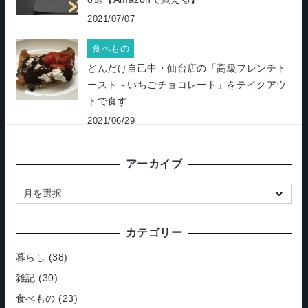
2021/07/07
食べもの
どんだけ自己中・仙台店の「高級フレンチト
ースト～いちごチョコレート」をテイクアウ
トで食す
2021/06/29
アーカイブ
ア
ー
カ
カテゴリー
イ
ブ
暮らし
(38)
雑記
(30)
食べもの
(23)