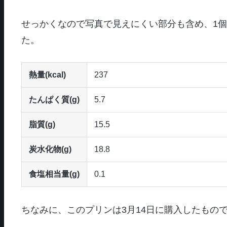
せっかくなので写真で見えにくい部分も含め、1
た。
熱量(kcal)
237
たんぱく質(g)
5.7
脂質(g)
15.5
炭水化物(g)
18.8
食塩相当量(g)
0.1
ちなみに、このプリンは3月14日に購入したもので