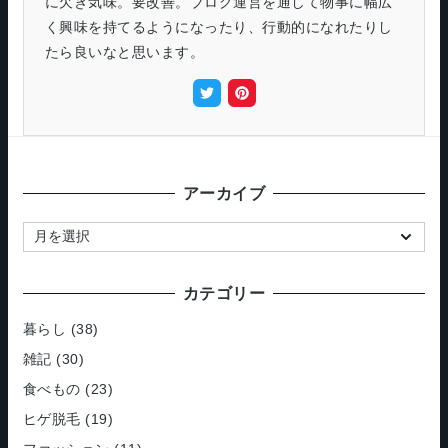
に欠き気味。要改善。ブログ運営を通して物事に幅広
く興味を持てるようになったり、行動的になれたりし
たら良いなと思います。
アーカイブ
ア
ー
カ
カテゴリー
イ
ブ
暮らし
(38)
雑記
(30)
食べもの
(23)
ヒゲ脱毛
(19)