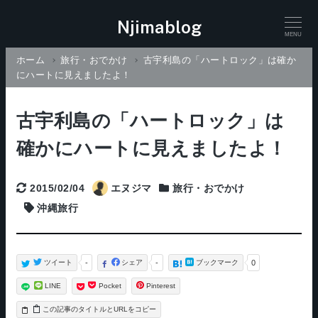
Njimablog
MENU
ホーム
旅行・おでかけ
古宇利島の「ハートロック」は確か
にハートに見えましたよ！
古宇利島の「ハートロック」は
確かにハートに見えましたよ！
2015/02/04
エヌジマ
旅行・おでかけ
更新日
Categories
沖縄旅行
タグ
ツイート
-
シェア
-
ブックマーク
0
LINE
Pocket
Pinterest
タイトルとURLをコピー