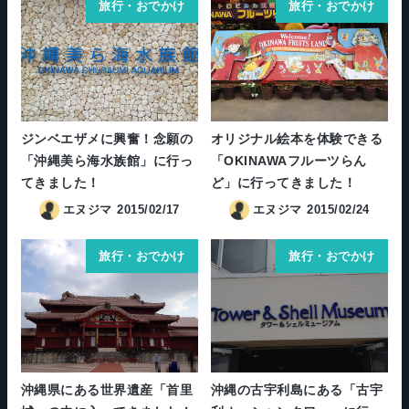
旅行・おでかけ
旅行・おでかけ
ジンベエザメに興奮！念願の
オリジナル絵本を体験できる
「沖縄美ら海水族館」に行っ
「OKINAWAフルーツらん
てきました！
ど」に行ってきました！
エヌジマ
2015/02/17
エヌジマ
2015/02/24
旅行・おでかけ
旅行・おでかけ
沖縄県にある世界遺産「首里
沖縄の古宇利島にある「古宇