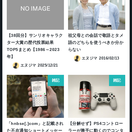
【38回分】サンリオキャラク
祖父母との会話で敬語とタメ
ター大賞の歴代投票結果
語のどちらを使うべきか分か
TOP5まとめ【1986～2023
らない
年】
エヌジマ
2016/02/13
エヌジマ
2025/12/21
雑記
雑記
「hnbse[.]com」と記載され
【分解せず】PS4コントロー
た不在通知ショートメッセー
ラーが勝手に動くのでコンタ