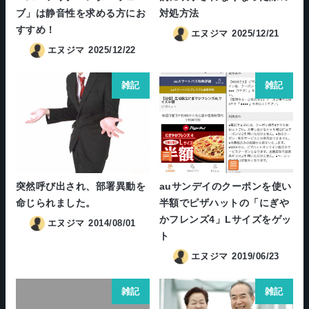
ブ」は静音性を求める方にお
対処方法
すすめ！
エヌジマ
2025/12/21
エヌジマ
2025/12/22
雑記
雑記
突然呼び出され、部署異動を
auサンデイのクーポンを使い
命じられました。
半額でピザハットの「にぎや
かフレンズ4」Lサイズをゲッ
エヌジマ
2014/08/01
ト
エヌジマ
2019/06/23
雑記
雑記