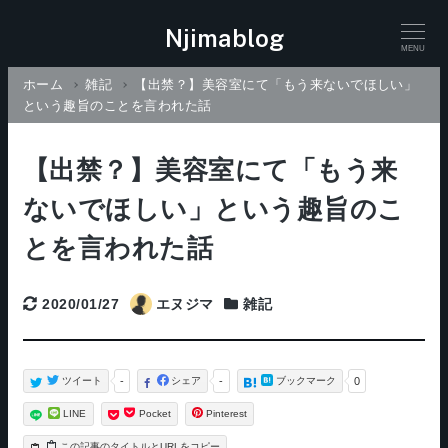
Njimablog
MENU
ホーム
雑記
【出禁？】美容室にて「もう来ないでほしい」
という趣旨のことを言われた話
【出禁？】美容室にて「もう来
ないでほしい」という趣旨のこ
とを言われた話
2020/01/27
エヌジマ
雑記
更新日
Categories
ツイート
-
シェア
-
ブックマーク
0
LINE
Pocket
Pinterest
タイトルとURLをコピー