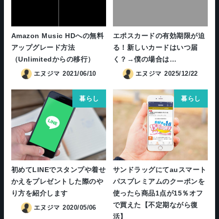
Amazon Music HDへの無料
エポスカードの有効期限が迫
アップグレード方法
る！新しいカードはいつ届
（Unlimitedからの移行）
く？→僕の場合は…
エヌジマ
2021/06/10
エヌジマ
2025/12/22
暮らし
暮らし
初めてLINEでスタンプや着せ
サンドラッグにてauスマート
かえをプレゼントした際のや
パスプレミアムのクーポンを
り方を紹介します
使ったら商品1点が15％オフ
で買えた【不定期ながら復
エヌジマ
2020/05/06
活】