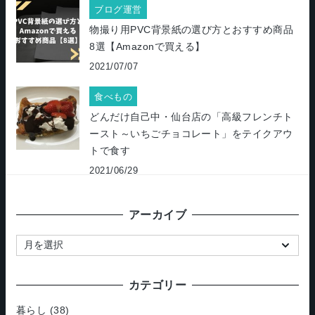
ブログ運営
物撮り用PVC背景紙の選び方とおすすめ商品
8選【Amazonで買える】
2021/07/07
食べもの
どんだけ自己中・仙台店の「高級フレンチト
ースト～いちごチョコレート」をテイクアウ
トで食す
2021/06/29
アーカイブ
ア
ー
カ
カテゴリー
イ
ブ
暮らし
(38)