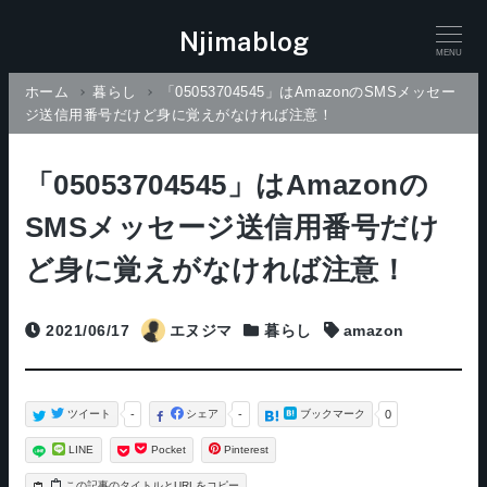
Njimablog
MENU
ホーム
暮らし
「05053704545」はAmazonのSMSメッセー
ジ送信用番号だけど身に覚えがなければ注意！
「05053704545」はAmazonの
SMSメッセージ送信用番号だけ
ど身に覚えがなければ注意！
2021/06/17
エヌジマ
暮らし
amazon
投稿日
Categories
タグ
ツイート
-
シェア
-
ブックマーク
0
LINE
Pocket
Pinterest
タイトルとURLをコピー