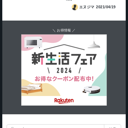
エヌジマ
2021/04/19
＼ お得情報 ／
検