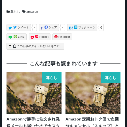
カ
タ
暮らし
amazon
テ
グ
ゴ
リ
ー
ツイート
-
シェア
-
ブックマーク
0
LINE
Pocket
Pinterest
タイトルとURLをコピー
こんな記事も読まれています
暮らし
暮らし
Amazonで勝手に注文され発
Amazon定期おトク便で次回
送メールも届いたのでカスタ
分キャンセル（スキップ）と